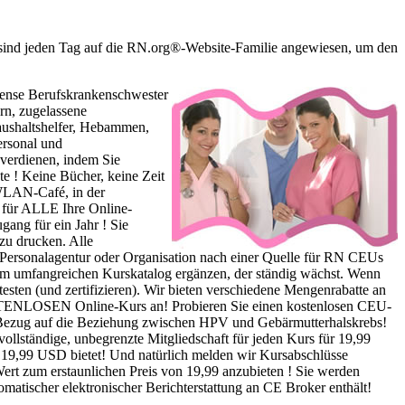
 sind jeden Tag auf die RN.org®-Website-Familie angewiesen, um den
cense Berufskrankenschwester
rn, zugelassene
Haushaltshelfer, Hebammen,
ersonal und
verdienen, indem Sie
te ! Keine Bücher, keine Zeit
 WLAN-Café, in der
 für ALLE Ihre Online-
gang für ein Jahr ! Sie
 zu drucken. Alle
e Personalagentur oder Organisation nach einer Quelle für RN CEUs
rem umfangreichen Kurskatalog ergänzen, der ständig wächst. Wenn
sten (und zertifizieren). Wir bieten verschiedene Mengenrabatte an
KOSTENLOSEN Online-Kurs an! Probieren Sie einen kostenlosen CEU-
in Bezug auf die Beziehung zwischen HPV und Gebärmutterhalskrebs!
 vollständige, unbegrenzte Mitgliedschaft für jeden Kurs für 19,99
r 19,99 USD bietet! Und natürlich melden wir Kursabschlüsse
ert zum erstaunlichen Preis von 19,99 anzubieten ! Sie werden
matischer elektronischer Berichterstattung an CE Broker enthält!