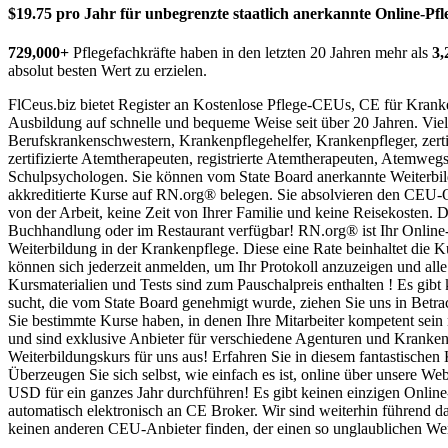
$19.75 pro Jahr für unbegrenzte staatlich anerkannte Online-Pf
729,000+
Pflegefachkräfte haben in den letzten 20 Jahren mehr als
3,
absolut besten Wert zu erzielen.
FlCeus.biz bietet Register
an Kostenlose Pflege-CEUs, CE für Kranke
Ausbildung auf schnelle und bequeme Weise seit über 20 Jahren. Viel
Berufskrankenschwestern, Krankenpflegehelfer, Krankenpfleger, zerti
zertifizierte Atemtherapeuten, registrierte Atemtherapeuten, Atemwe
Schulpsychologen. Sie können vom State Board anerkannte Weiterbil
akkreditierte Kurse auf RN.org® belegen. Sie absolvieren den CEU-Onl
von der Arbeit, keine Zeit von Ihrer Familie und keine Reisekosten.
Buchhandlung oder im Restaurant verfügbar! RN.org® ist Ihr Online
Weiterbildung in der Krankenpflege. Diese eine Rate beinhaltet die Kur
können sich jederzeit anmelden, um Ihr Protokoll anzuzeigen und alle
Kursmaterialien und Tests sind zum Pauschalpreis enthalten ! Es gi
sucht, die vom State Board genehmigt wurde, ziehen Sie uns in Bet
Sie bestimmte Kurse haben, in denen Ihre Mitarbeiter kompetent sein
und sind exklusive Anbieter für verschiedene Agenturen und Krank
Weiterbildungskurs für uns aus! Erfahren Sie in diesem fantastisc
Überzeugen Sie sich selbst, wie einfach es ist, online über unsere We
USD für ein ganzes Jahr durchführen! Es gibt keinen einzigen Online
automatisch elektronisch an CE Broker. Wir sind weiterhin führend d
keinen anderen CEU-Anbieter finden, der einen so unglaublichen Wert