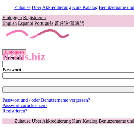
Zuhause
Uber
Akkreditierung
Kurs Katalog
Benutzername und 
Einloggen
Registrieren
English
Español
Português
普通话/普通話
Einloggen
flceus.biz
Username
Password
Passwort und / oder Benutzername vergessen?
Passwort zurücksetzen?
Registrieren?
Zuhause
Über
Akkreditierung
Kurs Katalog
Benutzername und 