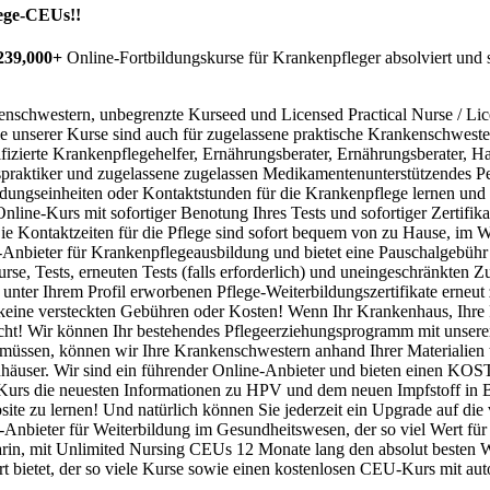
lege-CEUs!!
239,000+
Online-Fortbildungskurse für Krankenpfleger absolviert und
nschwestern, unbegrenzte Kurseed und Licensed Practical Nurse / Li
e unserer Kurse sind auch für zugelassene praktische Krankenschweste
fizierte Krankenpflegehelfer, Ernährungsberater, Ernährungsberater, 
gspraktiker und zugelassene zugelassen Medikamentenunterstützendes P
dungseinheiten oder Kontaktstunden für die Krankenpflege lernen und 
ine-Kurs mit sofortiger Benotung Ihres Tests und sofortiger Zertifika
 Die Kontaktzeiten für die Pflege sind sofort bequem von zu Hause, im
-Anbieter für Krankenpflegeausbildung und bietet eine Pauschalgebühr
se, Tests, erneuten Tests (falls erforderlich) und uneingeschränkten Zu
 unter Ihrem Profil erworbenen Pflege-Weiterbildungszertifikate erneut
bt keine versteckten Gebühren oder Kosten! Wenn Ihr Krankenhaus, Ihr
racht! Wir können Ihr bestehendes Pflegeerziehungsprogramm mit unse
 müssen, können wir Ihre Krankenschwestern anhand Ihrer Materialien te
enhäuser. Wir sind ein führender Online-Anbieter und bieten einen 
hen Kurs die neuesten Informationen zu HPV und dem neuen Impfstoff 
bsite zu lernen! Und natürlich können Sie jederzeit ein Upgrade auf die
-Anbieter für Weiterbildung im Gesundheitswesen, der so viel Wert fü
arin, mit Unlimited Nursing CEUs 12 Monate lang den absolut besten W
 bietet, der so viele Kurse sowie einen kostenlosen CEU-Kurs mit auto